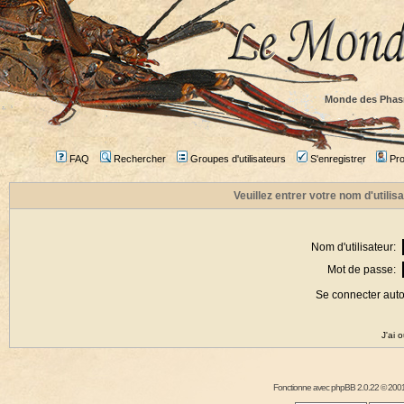
Monde des Phas
FAQ
Rechercher
Groupes d'utilisateurs
S'enregistrer
Prof
Veuillez entrer votre nom d'utili
Nom d'utilisateur:
Mot de passe:
Se connecter aut
J'ai 
Fonctionne avec
phpBB
2.0.22 © 2001