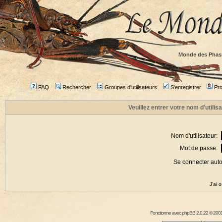
Monde des Phas
FAQ
Rechercher
Groupes d'utilisateurs
S'enregistrer
Prof
Veuillez entrer votre nom d'utili
Nom d'utilisateur:
Mot de passe:
Se connecter aut
J'ai 
Fonctionne avec
phpBB
2.0.22 © 2001