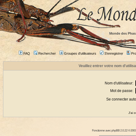
Monde des Phas
FAQ
Rechercher
Groupes d'utilisateurs
S'enregistrer
Prof
Veuillez entrer votre nom d'utili
Nom d'utilisateur:
Mot de passe:
Se connecter aut
J'ai 
Fonctionne avec
phpBB
2.0.22 © 2001