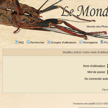
Monde des Phas
FAQ
Rechercher
Groupes d'utilisateurs
S'enregistrer
Prof
Veuillez entrer votre nom d'utili
Nom d'utilisateur:
Mot de passe:
Se connecter aut
J'ai 
Fonctionne avec
phpBB
2.0.22 © 2001