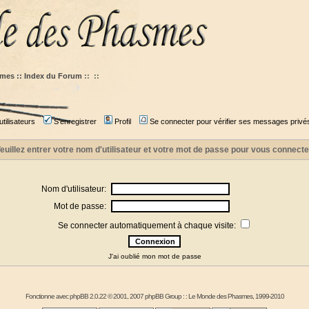
mes :: Index du Forum
::
::
tilisateurs
S'enregistrer
Profil
Se connecter pour vérifier ses messages privé
euillez entrer votre nom d'utilisateur et votre mot de passe pour vous connecte
Nom d'utilisateur:
Mot de passe:
Se connecter automatiquement à chaque visite:
J'ai oublié mon mot de passe
Fonctionne avec
phpBB
2.0.22 © 2001, 2007 phpBB Group : :
Le Monde des Phasmes
, 1999-2010