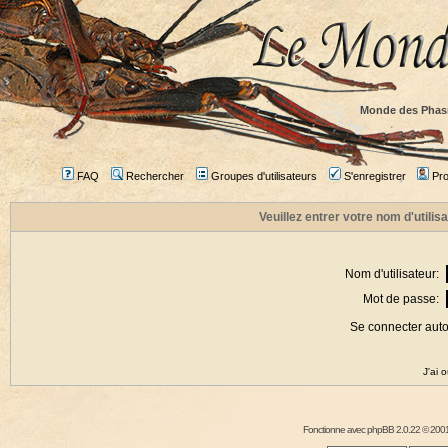
Monde des Phas
FAQ
Rechercher
Groupes d'utilisateurs
S'enregistrer
Prof
Veuillez entrer votre nom d'utili
Nom d'utilisateur:
Mot de passe:
Se connecter aut
J'ai 
Fonctionne avec
phpBB
2.0.22 © 2001