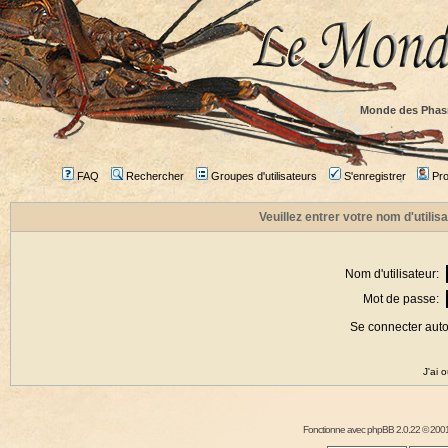
Monde des Phas
FAQ
Rechercher
Groupes d'utilisateurs
S'enregistrer
Prof
Veuillez entrer votre nom d'utili
Nom d'utilisateur:
Mot de passe:
Se connecter aut
J'ai 
Fonctionne avec
phpBB
2.0.22 © 2001