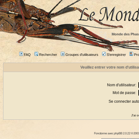
Monde des Phas
FAQ
Rechercher
Groupes d'utilisateurs
S'enregistrer
Prof
Veuillez entrer votre nom d'utili
Nom d'utilisateur:
Mot de passe:
Se connecter aut
J'ai 
Fonctionne avec
phpBB
2.0.22 © 2001