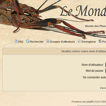
Monde des Phas
FAQ
Rechercher
Groupes d'utilisateurs
S'enregistrer
Prof
Veuillez entrer votre nom d'utili
Nom d'utilisateur:
Mot de passe:
Se connecter aut
J'ai 
Fonctionne avec
phpBB
2.0.22 © 2001