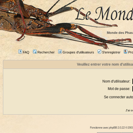
Monde des Phas
FAQ
Rechercher
Groupes d'utilisateurs
S'enregistrer
Prof
Veuillez entrer votre nom d'utili
Nom d'utilisateur:
Mot de passe:
Se connecter aut
J'ai 
Fonctionne avec
phpBB
2.0.22 © 2001