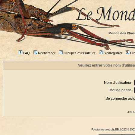
Monde des Phas
FAQ
Rechercher
Groupes d'utilisateurs
S'enregistrer
Prof
Veuillez entrer votre nom d'utili
Nom d'utilisateur:
Mot de passe:
Se connecter aut
J'ai 
Fonctionne avec
phpBB
2.0.22 © 2001