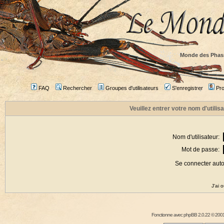
Monde des Phas
FAQ
Rechercher
Groupes d'utilisateurs
S'enregistrer
Prof
Veuillez entrer votre nom d'utili
Nom d'utilisateur:
Mot de passe:
Se connecter aut
J'ai 
Fonctionne avec
phpBB
2.0.22 © 2001