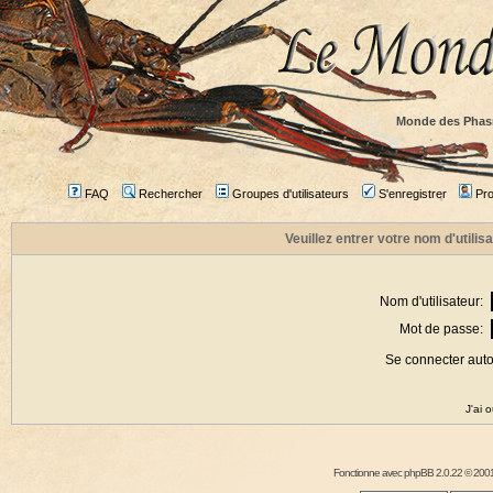
Monde des Phas
FAQ
Rechercher
Groupes d'utilisateurs
S'enregistrer
Prof
Veuillez entrer votre nom d'utili
Nom d'utilisateur:
Mot de passe:
Se connecter aut
J'ai 
Fonctionne avec
phpBB
2.0.22 © 2001