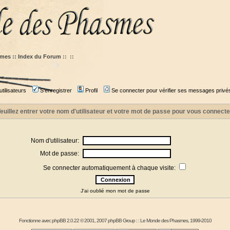
mes :: Index du Forum
::
::
tilisateurs
S'enregistrer
Profil
Se connecter pour vérifier ses messages privé
euillez entrer votre nom d'utilisateur et votre mot de passe pour vous connecte
Nom d'utilisateur:
Mot de passe:
Se connecter automatiquement à chaque visite:
J'ai oublié mon mot de passe
Fonctionne avec
phpBB
2.0.22 © 2001, 2007 phpBB Group : :
Le Monde des Phasmes
, 1999-2010