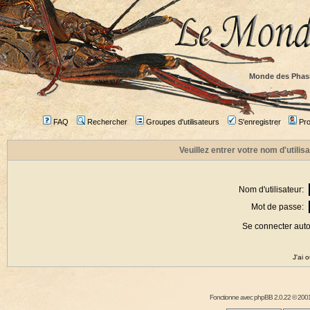
Monde des Phas
FAQ
Rechercher
Groupes d'utilisateurs
S'enregistrer
Prof
Veuillez entrer votre nom d'utili
Nom d'utilisateur:
Mot de passe:
Se connecter aut
J'ai 
Fonctionne avec
phpBB
2.0.22 © 2001