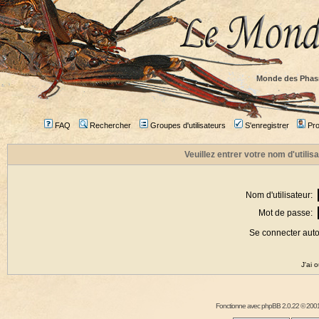
Monde des Phas
FAQ
Rechercher
Groupes d'utilisateurs
S'enregistrer
Prof
Veuillez entrer votre nom d'utili
Nom d'utilisateur:
Mot de passe:
Se connecter aut
J'ai 
Fonctionne avec
phpBB
2.0.22 © 2001