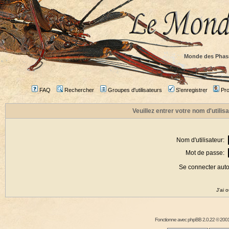
Monde des Phas
FAQ
Rechercher
Groupes d'utilisateurs
S'enregistrer
Prof
Veuillez entrer votre nom d'utili
Nom d'utilisateur:
Mot de passe:
Se connecter aut
J'ai 
Fonctionne avec
phpBB
2.0.22 © 2001