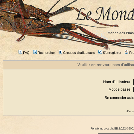
Monde des Phas
FAQ
Rechercher
Groupes d'utilisateurs
S'enregistrer
Prof
Veuillez entrer votre nom d'utili
Nom d'utilisateur:
Mot de passe:
Se connecter aut
J'ai 
Fonctionne avec
phpBB
2.0.22 © 2001