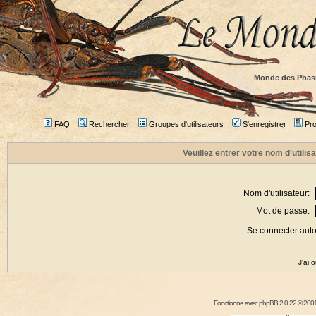
Monde des Phas
FAQ
Rechercher
Groupes d'utilisateurs
S'enregistrer
Prof
Veuillez entrer votre nom d'utili
Nom d'utilisateur:
Mot de passe:
Se connecter aut
J'ai 
Fonctionne avec
phpBB
2.0.22 © 2001