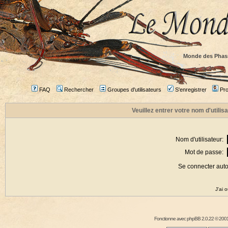
Monde des Phas
FAQ
Rechercher
Groupes d'utilisateurs
S'enregistrer
Prof
Veuillez entrer votre nom d'utili
Nom d'utilisateur:
Mot de passe:
Se connecter aut
J'ai 
Fonctionne avec
phpBB
2.0.22 © 2001