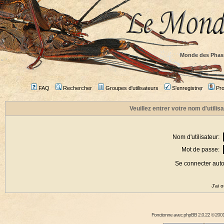
Monde des Phas
FAQ
Rechercher
Groupes d'utilisateurs
S'enregistrer
Prof
Veuillez entrer votre nom d'utili
Nom d'utilisateur:
Mot de passe:
Se connecter aut
J'ai 
Fonctionne avec
phpBB
2.0.22 © 2001