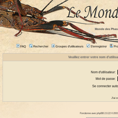
Monde des Phas
FAQ
Rechercher
Groupes d'utilisateurs
S'enregistrer
Prof
Veuillez entrer votre nom d'utili
Nom d'utilisateur:
Mot de passe:
Se connecter aut
J'ai 
Fonctionne avec
phpBB
2.0.22 © 2001