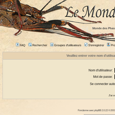
Monde des Phas
FAQ
Rechercher
Groupes d'utilisateurs
S'enregistrer
Prof
Veuillez entrer votre nom d'utili
Nom d'utilisateur:
Mot de passe:
Se connecter aut
J'ai 
Fonctionne avec
phpBB
2.0.22 © 2001