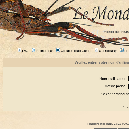
Monde des Phas
FAQ
Rechercher
Groupes d'utilisateurs
S'enregistrer
Prof
Veuillez entrer votre nom d'utili
Nom d'utilisateur:
Mot de passe:
Se connecter aut
J'ai 
Fonctionne avec
phpBB
2.0.22 © 2001