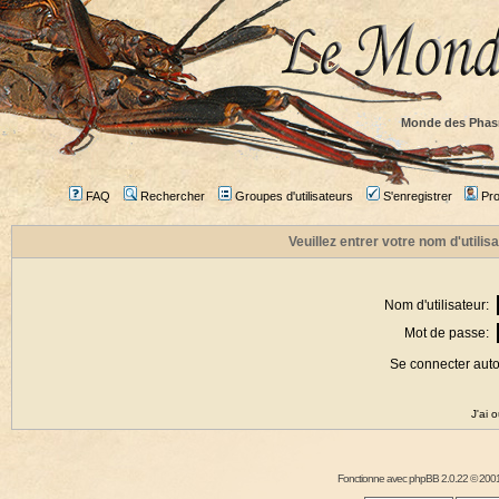
Monde des Phas
FAQ
Rechercher
Groupes d'utilisateurs
S'enregistrer
Prof
Veuillez entrer votre nom d'utili
Nom d'utilisateur:
Mot de passe:
Se connecter aut
J'ai 
Fonctionne avec
phpBB
2.0.22 © 2001