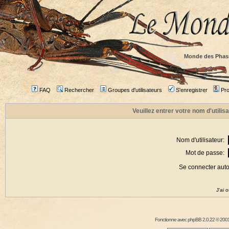
Monde des Phas
FAQ
Rechercher
Groupes d'utilisateurs
S'enregistrer
Prof
Veuillez entrer votre nom d'utili
Nom d'utilisateur:
Mot de passe:
Se connecter aut
J'ai 
Fonctionne avec
phpBB
2.0.22 © 2001