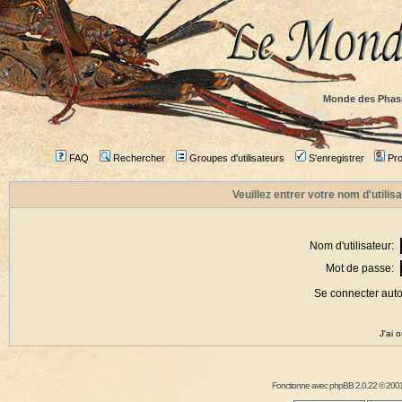
Monde des Phas
FAQ
Rechercher
Groupes d'utilisateurs
S'enregistrer
Prof
Veuillez entrer votre nom d'utili
Nom d'utilisateur:
Mot de passe:
Se connecter aut
J'ai 
Fonctionne avec
phpBB
2.0.22 © 2001