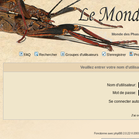
Monde des Phas
FAQ
Rechercher
Groupes d'utilisateurs
S'enregistrer
Prof
Veuillez entrer votre nom d'utili
Nom d'utilisateur:
Mot de passe:
Se connecter aut
J'ai 
Fonctionne avec
phpBB
2.0.22 © 2001