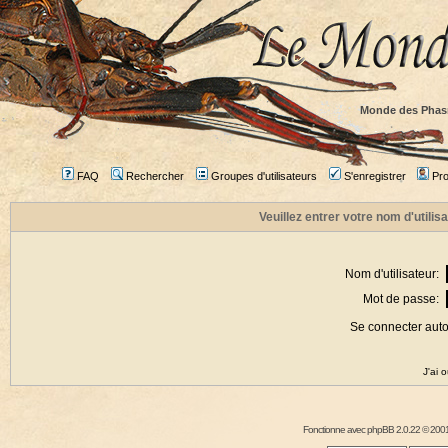
Monde des Phas
FAQ
Rechercher
Groupes d'utilisateurs
S'enregistrer
Prof
Veuillez entrer votre nom d'utili
Nom d'utilisateur:
Mot de passe:
Se connecter aut
J'ai 
Fonctionne avec
phpBB
2.0.22 © 2001