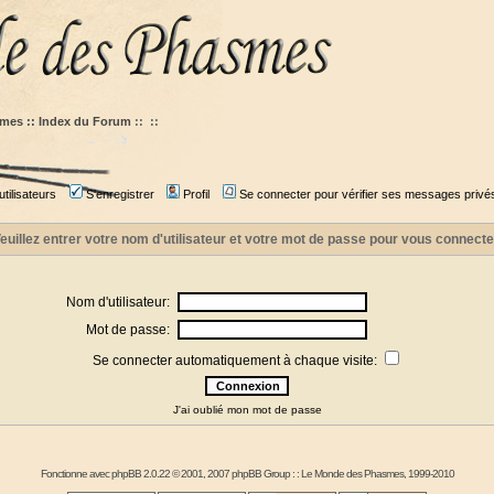
mes :: Index du Forum
::
::
tilisateurs
S'enregistrer
Profil
Se connecter pour vérifier ses messages privé
euillez entrer votre nom d'utilisateur et votre mot de passe pour vous connecte
Nom d'utilisateur:
Mot de passe:
Se connecter automatiquement à chaque visite:
J'ai oublié mon mot de passe
Fonctionne avec
phpBB
2.0.22 © 2001, 2007 phpBB Group : :
Le Monde des Phasmes
, 1999-2010