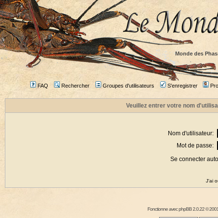
Monde des Phas
FAQ
Rechercher
Groupes d'utilisateurs
S'enregistrer
Prof
Veuillez entrer votre nom d'utili
Nom d'utilisateur:
Mot de passe:
Se connecter aut
J'ai 
Fonctionne avec
phpBB
2.0.22 © 2001