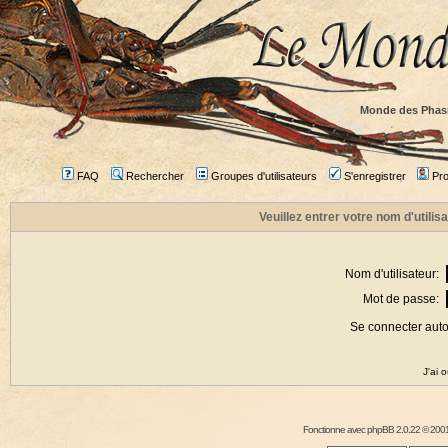
Monde des Phas
FAQ
Rechercher
Groupes d'utilisateurs
S'enregistrer
Prof
Veuillez entrer votre nom d'utili
Nom d'utilisateur:
Mot de passe:
Se connecter aut
J'ai 
Fonctionne avec
phpBB
2.0.22 © 2001