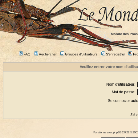
Monde des Phas
FAQ
Rechercher
Groupes d'utilisateurs
S'enregistrer
Prof
Veuillez entrer votre nom d'utili
Nom d'utilisateur:
Mot de passe:
Se connecter aut
J'ai 
Fonctionne avec
phpBB
2.0.22 © 2001