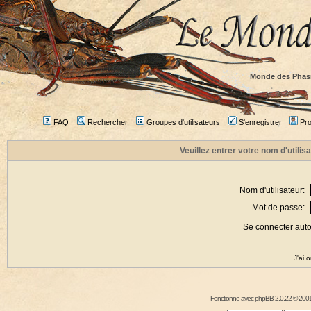
Monde des Phas
FAQ
Rechercher
Groupes d'utilisateurs
S'enregistrer
Prof
Veuillez entrer votre nom d'utili
Nom d'utilisateur:
Mot de passe:
Se connecter aut
J'ai 
Fonctionne avec
phpBB
2.0.22 © 2001