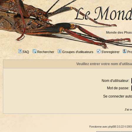
Monde des Phas
FAQ
Rechercher
Groupes d'utilisateurs
S'enregistrer
Prof
Veuillez entrer votre nom d'utili
Nom d'utilisateur:
Mot de passe:
Se connecter aut
J'ai 
Fonctionne avec
phpBB
2.0.22 © 2001