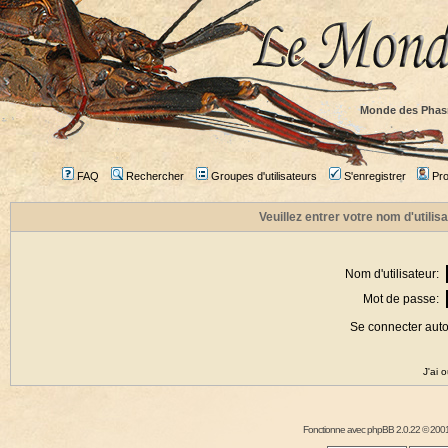
Monde des Phas
FAQ
Rechercher
Groupes d'utilisateurs
S'enregistrer
Prof
Veuillez entrer votre nom d'utili
Nom d'utilisateur:
Mot de passe:
Se connecter aut
J'ai 
Fonctionne avec
phpBB
2.0.22 © 2001