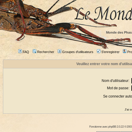
Monde des Phas
FAQ
Rechercher
Groupes d'utilisateurs
S'enregistrer
Prof
Veuillez entrer votre nom d'utili
Nom d'utilisateur:
Mot de passe:
Se connecter aut
J'ai 
Fonctionne avec
phpBB
2.0.22 © 2001