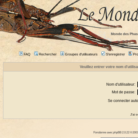
Monde des Phas
FAQ
Rechercher
Groupes d'utilisateurs
S'enregistrer
Prof
Veuillez entrer votre nom d'utili
Nom d'utilisateur:
Mot de passe:
Se connecter aut
J'ai 
Fonctionne avec
phpBB
2.0.22 © 2001