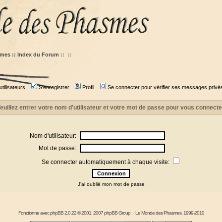
mes :: Index du Forum
::
::
tilisateurs
S'enregistrer
Profil
Se connecter pour vérifier ses messages privé
euillez entrer votre nom d'utilisateur et votre mot de passe pour vous connecte
Nom d'utilisateur:
Mot de passe:
Se connecter automatiquement à chaque visite:
J'ai oublié mon mot de passe
Fonctionne avec
phpBB
2.0.22 © 2001, 2007 phpBB Group : :
Le Monde des Phasmes
, 1999-2010