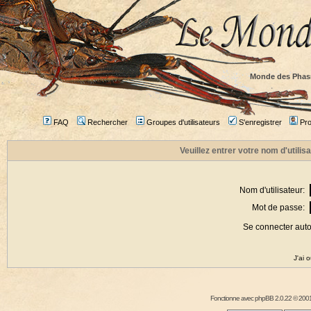
Monde des Phas
FAQ
Rechercher
Groupes d'utilisateurs
S'enregistrer
Prof
Veuillez entrer votre nom d'utili
Nom d'utilisateur:
Mot de passe:
Se connecter aut
J'ai 
Fonctionne avec
phpBB
2.0.22 © 2001