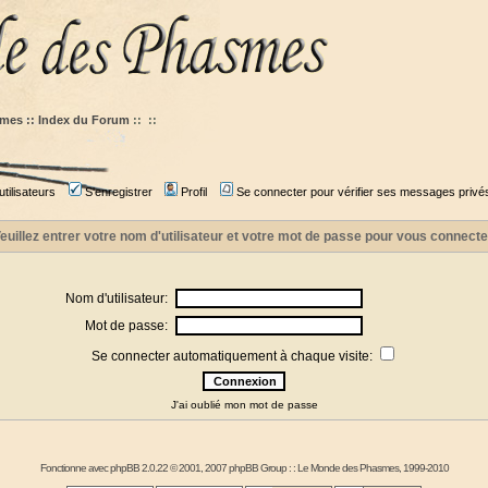
mes :: Index du Forum
::
::
tilisateurs
S'enregistrer
Profil
Se connecter pour vérifier ses messages privé
euillez entrer votre nom d'utilisateur et votre mot de passe pour vous connecte
Nom d'utilisateur:
Mot de passe:
Se connecter automatiquement à chaque visite:
J'ai oublié mon mot de passe
Fonctionne avec
phpBB
2.0.22 © 2001, 2007 phpBB Group : :
Le Monde des Phasmes
, 1999-2010