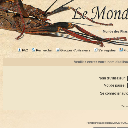
Monde des Phas
FAQ
Rechercher
Groupes d'utilisateurs
S'enregistrer
Prof
Veuillez entrer votre nom d'utili
Nom d'utilisateur:
Mot de passe:
Se connecter aut
J'ai 
Fonctionne avec
phpBB
2.0.22 © 2001