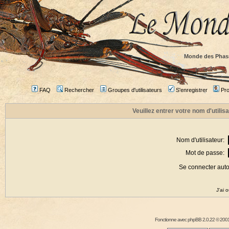
Monde des Phas
FAQ
Rechercher
Groupes d'utilisateurs
S'enregistrer
Prof
Veuillez entrer votre nom d'utili
Nom d'utilisateur:
Mot de passe:
Se connecter aut
J'ai 
Fonctionne avec
phpBB
2.0.22 © 2001