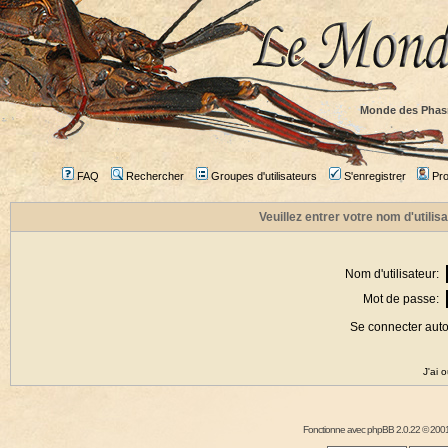
Monde des Phas
FAQ
Rechercher
Groupes d'utilisateurs
S'enregistrer
Prof
Veuillez entrer votre nom d'utili
Nom d'utilisateur:
Mot de passe:
Se connecter aut
J'ai 
Fonctionne avec
phpBB
2.0.22 © 2001