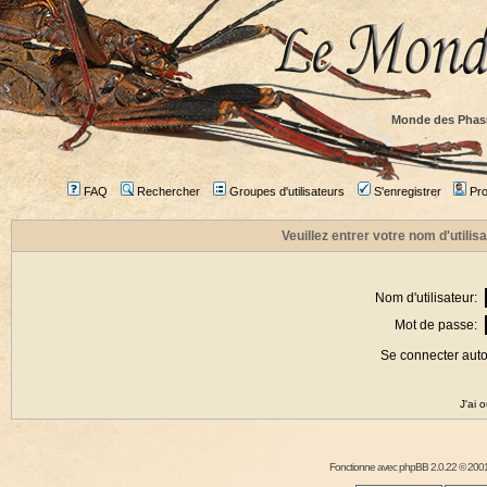
Monde des Phas
FAQ
Rechercher
Groupes d'utilisateurs
S'enregistrer
Prof
Veuillez entrer votre nom d'utili
Nom d'utilisateur:
Mot de passe:
Se connecter aut
J'ai 
Fonctionne avec
phpBB
2.0.22 © 2001