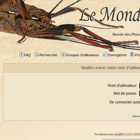
Monde des Phas
FAQ
Rechercher
Groupes d'utilisateurs
S'enregistrer
Prof
Veuillez entrer votre nom d'utili
Nom d'utilisateur:
Mot de passe:
Se connecter aut
J'ai 
Fonctionne avec
phpBB
2.0.22 © 2001