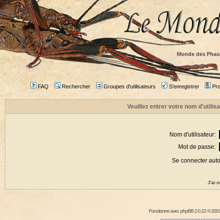
Monde des Phas
FAQ
Rechercher
Groupes d'utilisateurs
S'enregistrer
Prof
Veuillez entrer votre nom d'utili
Nom d'utilisateur:
Mot de passe:
Se connecter aut
J'ai 
Fonctionne avec
phpBB
2.0.22 © 2001