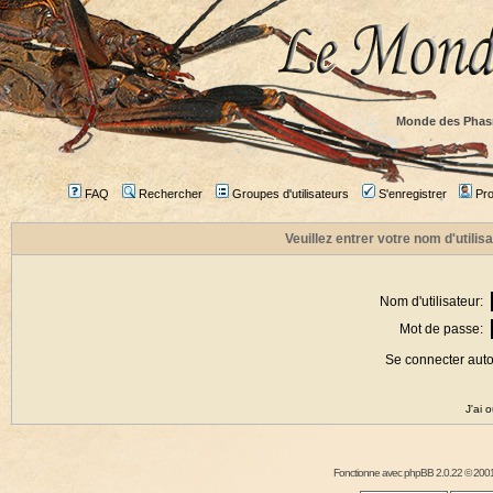
Monde des Phas
FAQ
Rechercher
Groupes d'utilisateurs
S'enregistrer
Prof
Veuillez entrer votre nom d'utili
Nom d'utilisateur:
Mot de passe:
Se connecter aut
J'ai 
Fonctionne avec
phpBB
2.0.22 © 2001