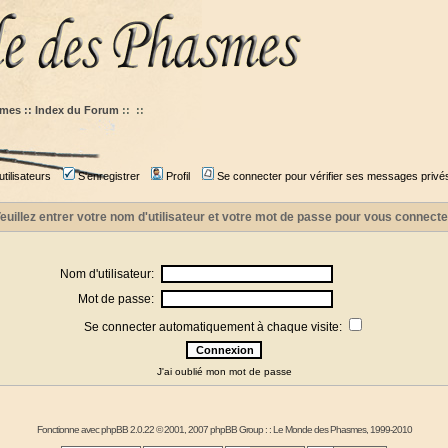
mes :: Index du Forum
::
::
tilisateurs
S'enregistrer
Profil
Se connecter pour vérifier ses messages privé
euillez entrer votre nom d'utilisateur et votre mot de passe pour vous connecte
Nom d'utilisateur:
Mot de passe:
Se connecter automatiquement à chaque visite:
J'ai oublié mon mot de passe
Fonctionne avec
phpBB
2.0.22 © 2001, 2007 phpBB Group : :
Le Monde des Phasmes
, 1999-2010