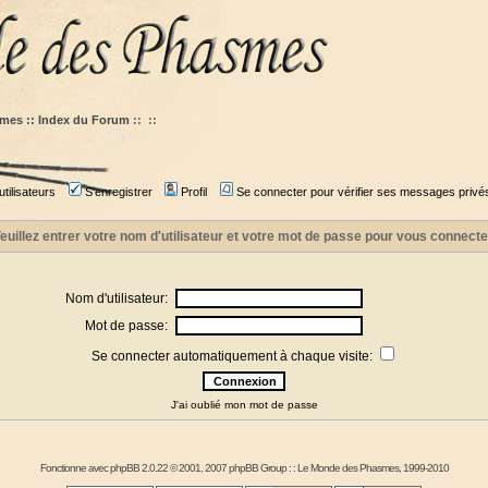
mes :: Index du Forum
::
::
tilisateurs
S'enregistrer
Profil
Se connecter pour vérifier ses messages privé
euillez entrer votre nom d'utilisateur et votre mot de passe pour vous connecte
Nom d'utilisateur:
Mot de passe:
Se connecter automatiquement à chaque visite:
J'ai oublié mon mot de passe
Fonctionne avec
phpBB
2.0.22 © 2001, 2007 phpBB Group : :
Le Monde des Phasmes
, 1999-2010